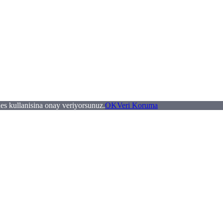
es kullanisina onay veriyorsunuz.
OK
Veri Koruma